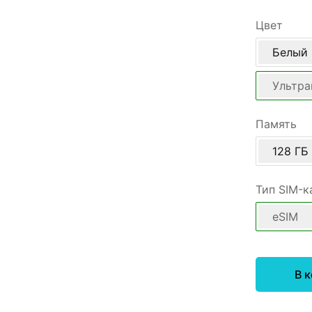
Цвет
Белый
Ультр
Память
128 ГБ
Тип SIM-к
eSIM
В 