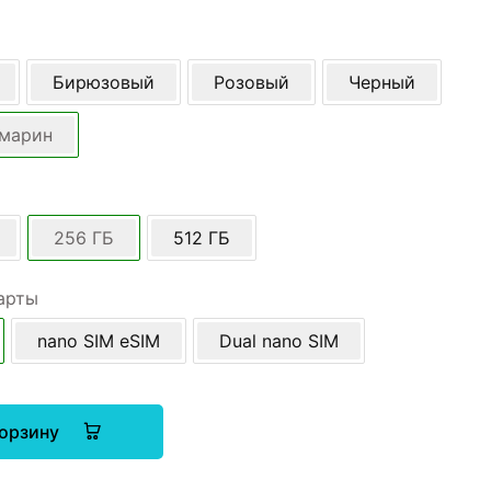
Бирюзовый
Розовый
Черный
амарин
256 ГБ
512 ГБ
арты
nano SIM eSIM
Dual nano SIM
корзину