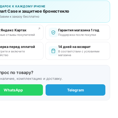
ДАРОК К КАЖДОМУ IPHONE
art Case и защитное бронестекло
бавим к заказу бесплатно
↗
в Яндекс Картах
Гарантия магазина 1 год
ные отзывы покупателей
Поддержка после покупки
ерка перед оплатой
14 дней на возврат
рите и включите
В соответствии с условиями
йство
магазина
прос по товару?
 наличие, комплектацию и доставку.
WhatsApp
Telegram