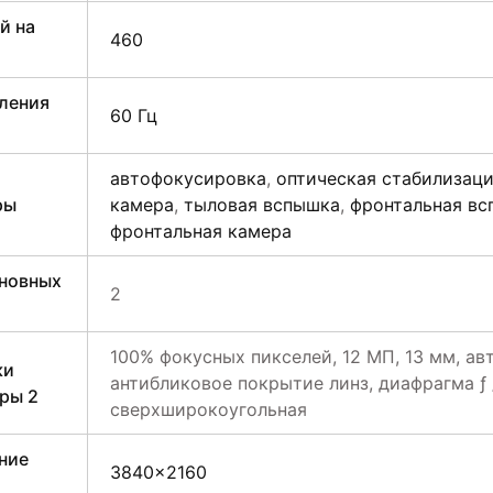
й на
460
ления
60 Гц
автофокусировка
,
оптическая стабилизац
ры
камера
,
тыловая вспышка
,
фронтальная в
фронтальная камера
сновных
2
100% фокусных пикселей, 12 МП, 13 мм, ав
ки
антибликовое покрытие линз, диафрагма ƒ /
ры 2
сверхширокоугольная
ние
3840×2160