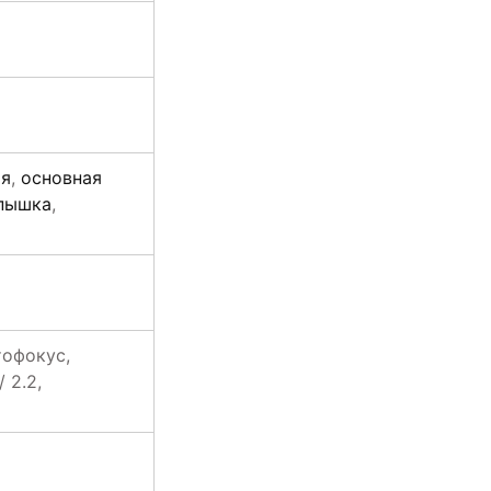
ия
,
основная
спышка
,
тофокус,
 2.2,