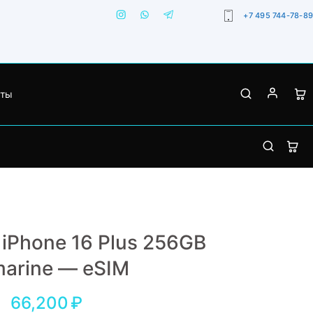
+7 495 744-78-89
кты
 iPhone 16 Plus 256GB
marine — eSIM
66,200
₽