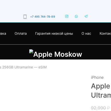
+7 495 744-78-89
авка
Оплата
Гарантия низкой цены
О нас
Конта
us 256GB Ultramarine — eSIM
iPhone
Apple
- 29%
Ultra
92,990
₽