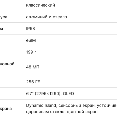
классический
пуса
алюминий и стекло
ты
IP68
eSIM
199 г
сновной
48 МП
256 ГБ
6.7" (2796×1290)
,
OLED
Dynamic Island
,
сенсорный экран
,
устойчив
крана
царапинам стекло
,
цветной экран