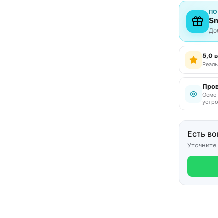
ПО
Sm
До
5,0 
Реаль
Пров
Осмот
устро
Есть во
Уточните