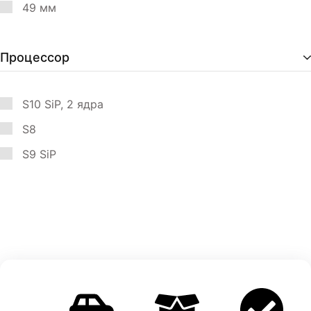
49 мм
Процессор
S10 SiP, 2 ядра
S8
S9 SiP