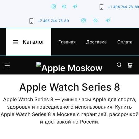
+7 495 744-78-89
+7 495 744-78-89
Каталог
Главная
Доставка
Оплата
Apple
Оригинальная
Moskow
техника
Apple
с
гарантией,
iPhone
доставкой
по
Москве
MacBook
и
Apple Watch Series 8
России
iPad
Apple Watch Series 8 — умные часы Apple для спорта,
здоровья и повседневного использования. Купить
Watch
Apple Watch Series 8 в Москве с гарантией, рассрочкой
iMac
и доставкой по России.
AirPods