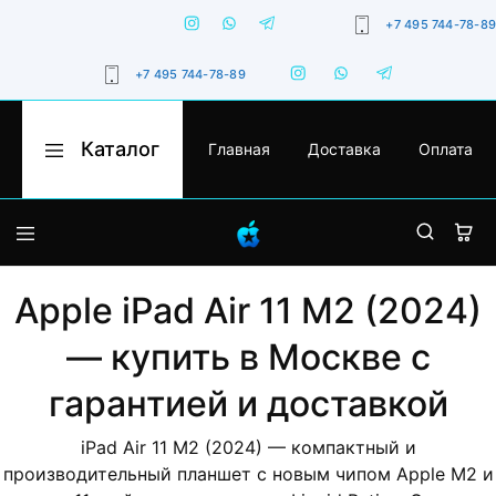
+7 495 744-78-89
+7 495 744-78-89
Каталог
Главная
Доставка
Оплата
Apple
Оригинальная
Moskow
техника
Apple
с
гарантией,
iPhone
доставкой
по
Москве
MacBook
и
Apple iPad Air 11 M2 (2024)
России
iPad
— купить в Москве с
Watch
гарантией и доставкой
iMac
iPad Air 11 M2 (2024) — компактный и
производительный планшет с новым чипом Apple M2 и
AirPods