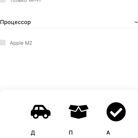
только Wi-Fi
Процессор
Apple M2
Д
П
A