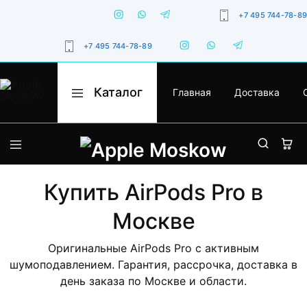
+7 495 744-78-89
+7 495 744-78-89
Каталог
Главная
Доставка
Apple
Оригинальная
Moskow
техника
Apple
с
гарантией,
iPhone
доставкой
по
Москве
MacBook
и
Купить AirPods Pro в
России
iPad
Москве
Watch
Оригинальные AirPods Pro с активным
шумоподавлением. Гарантия, рассрочка, доставка в
iMac
день заказа по Москве и области.
AirPods