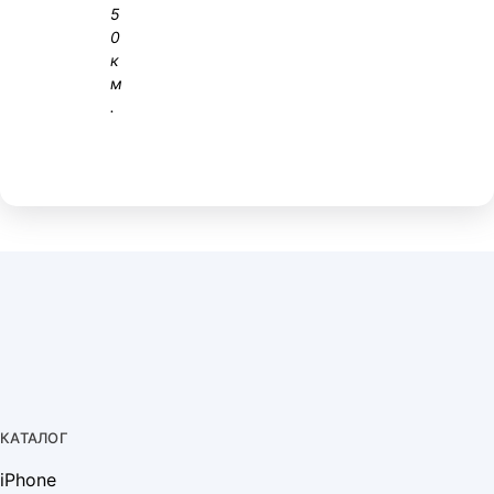
5
0
к
м
.
КАТАЛОГ
iPhone