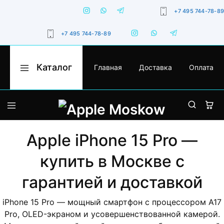
+7 495 744-78-89
+7 495 744-78-89
Каталог
Главная
Доставка
Оплата
Apple
Оригинальная
Moskow
техника
Apple
с
гарантией,
iPhone
доставкой
по
Москве
MacBook
и
Apple iPhone 15 Pro —
России
iPad
купить в Москве с
Watch
гарантией и доставкой
iMac
iPhone 15 Pro — мощный смартфон с процессором A17
Pro, OLED-экраном и усовершенствованной камерой.
AirPods