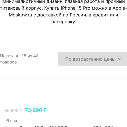
Минималистичный дизайн, плавная работа и прочный
Игровые приставки
титановый корпус. Купить iPhone 15 Pro можно в Apple-
Moskow.ru с доставкой по России, в кредит или
Аксессуары
рассрочку.
Dyson
Показано:
18
из
48
товаров
73,990
₽
89,990
₽
iPhone