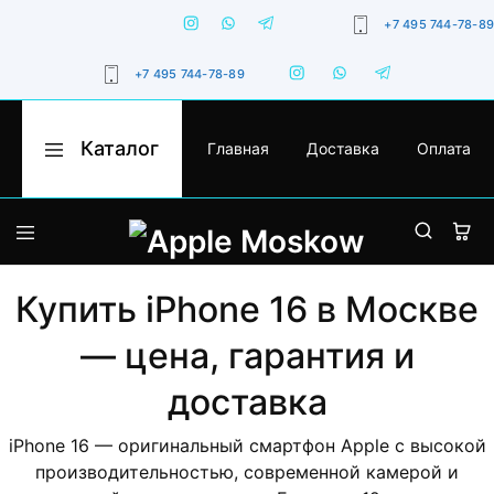
+7 495 744-78-89
+7 495 744-78-89
Каталог
Главная
Доставка
Оплата
Apple
Оригинальная
Moskow
техника
Apple
с
гарантией,
iPhone
доставкой
по
Москве
MacBook
и
Купить iPhone 16 в Москве
России
iPad
— цена, гарантия и
Watch
доставка
iMac
iPhone 16 — оригинальный смартфон Apple с высокой
производительностью, современной камерой и
AirPods