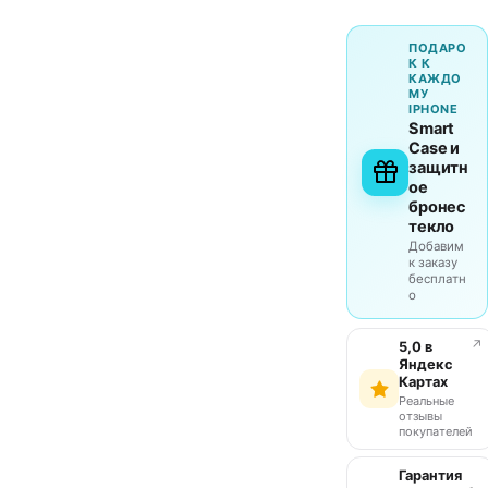
ПОДАРО
К К
КАЖДО
МУ
IPHONE
Smart
Case и
защитн
ое
бронес
текло
Добавим
к заказу
бесплатн
о
↗
5,0 в
Яндекс
Картах
Реальные
отзывы
покупателей
Гарантия