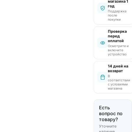
магазина 1
год
Поддержка
после
покупки
Проверка
перед
оплатой
Осмотрите и
включите
устройство
14 дней на
возврат
В
соответствии
с условиями
магазина
Есть
вопрос по
товару?
Уточните
наличие,