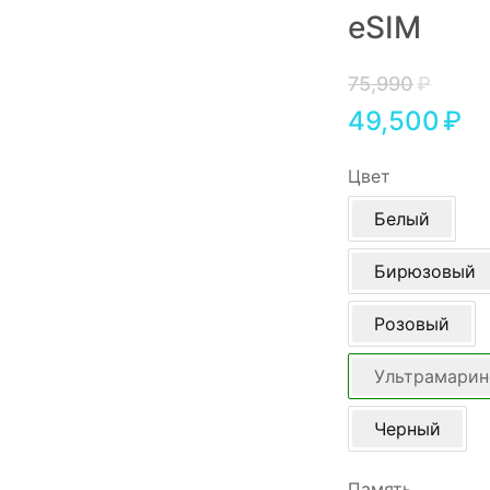
eSIM
Игровые приставки
Аксессуары
75,990
₽
49,500
₽
Dyson
Цвет
Белый
Бирюзовый
Розовый
Ультрамари
Черный
Память