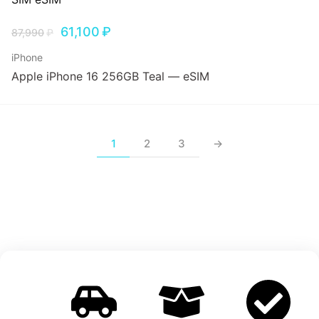
61,100
₽
87,990
₽
iPhone
Apple iPhone 16 256GB Teal — eSIM
1
2
3
→