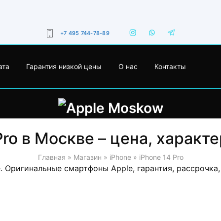
+7 495 744-78-89
ата
Гарантия низкой цены
О нас
Контакты
Pro в Москве – цена, характ
Главная
»
Магазин
»
iPhone
»
iPhone 14 Pro
е. Оригинальные смартфоны Apple, гарантия, рассрочка