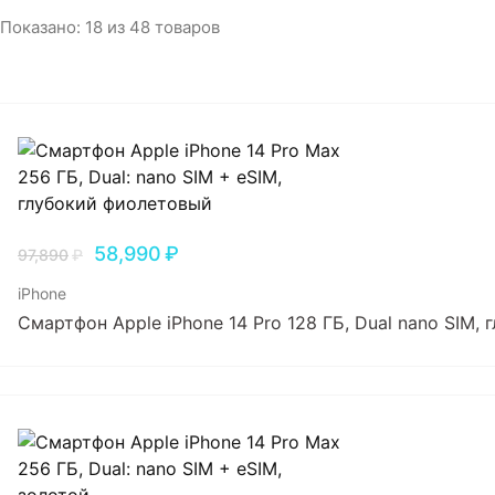
Игровые приставки
Показано:
18
из
48
товаров
Аксессуары
Dyson
58,990
₽
97,890
₽
iPhone
Смартфон Apple iPhone 14 Pro 128 ГБ, Dual nano SIM,