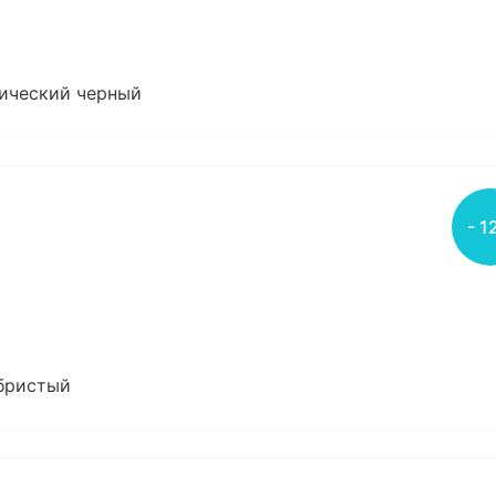
смический черный
- 1
ебристый