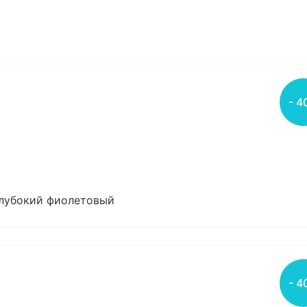
- 4
 глубокий фиолетовый
- 4