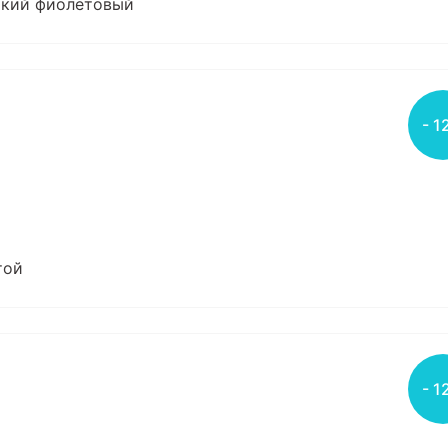
бокий фиолетовый
- 1
той
- 1