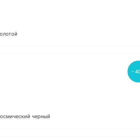
золотой
- 4
, космический черный