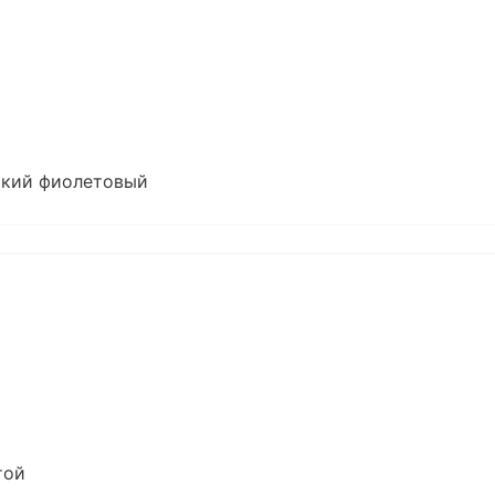
бокий фиолетовый
той