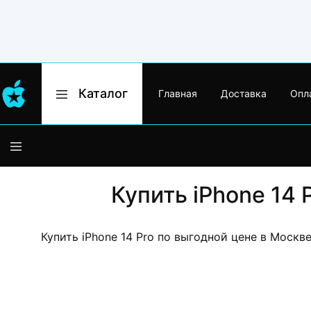
Каталог
Главная
Доставка
Опл
Apple
Оригинальная
Moskow
техника
Apple
с
гарантией,
iPhone
доставкой
по
Москве
MacBook
и
Купить iPhone 14 
России
iPad
Купить iPhone 14 Pro по выгодной цене в Москв
Watch
iMac
AirPods