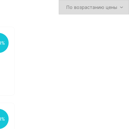
0%
0%