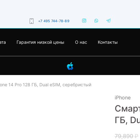
+7 495 744-78-89
ата
Гарантия низкой цены
О нас
Контакты
one 14 Pro 128 ГБ, Dual еSIM, серебристый
iPhone
Смарт
- 12%
ГБ, D
79,890
₽