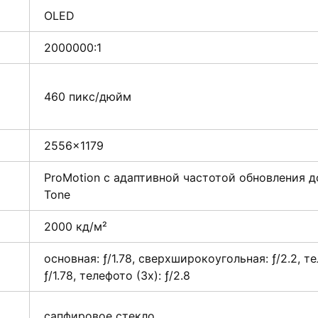
OLED
2000000:1
460 пикс/дюйм
2556×1179
ProMotion с адаптивной частотой обновления до
Tone
2000 кд/м²
основная: ƒ/1.78, сверхшироко­угольная: ƒ/2.2, т
ƒ/1.78, телефото (3x): ƒ/2.8
сапфировое стекло