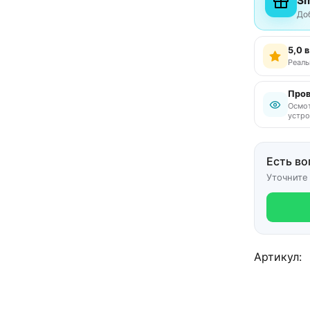
Sm
До
5,0 
Реаль
Пров
Осмот
устро
Есть во
Уточните
Артикул: