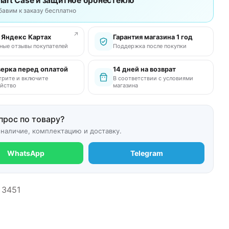
art Case и защитное бронестекло
бавим к заказу бесплатно
↗
в Яндекс Картах
Гарантия магазина 1 год
ные отзывы покупателей
Поддержка после покупки
ерка перед оплатой
14 дней на возврат
рите и включите
В соответствии с условиями
йство
магазина
прос по товару?
 наличие, комплектацию и доставку.
WhatsApp
Telegram
3451