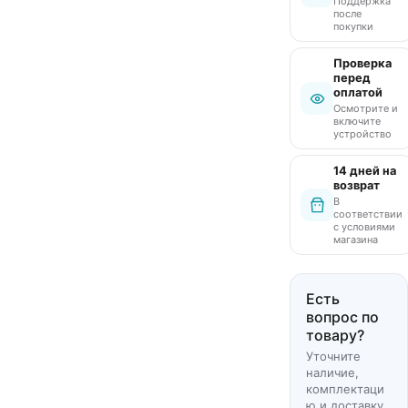
Поддержка
после
покупки
Проверка
перед
оплатой
Осмотрите и
включите
устройство
14 дней на
возврат
В
соответствии
с условиями
магазина
Есть
вопрос по
товару?
Уточните
наличие,
комплектаци
ю и доставку.