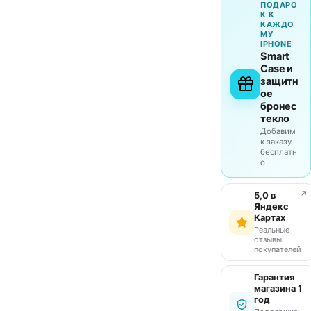
ПОДАРО
К К
КАЖДО
МУ
IPHONE
Smart
Case и
защитн
ое
бронес
текло
Добавим
к заказу
бесплатн
о
↗
5,0 в
Яндекс
Картах
Реальные
отзывы
покупателей
Гарантия
магазина 1
год