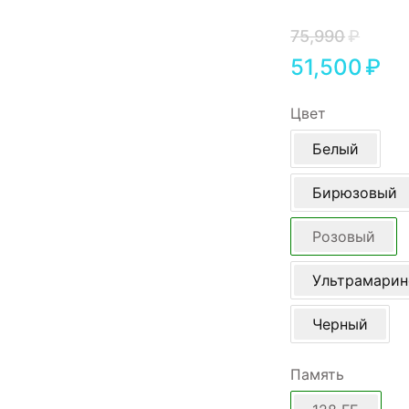
Игровые приставки
75,990
₽
Аксессуары
51,500
₽
Dyson
Цвет
Белый
Бирюзовый
Розовый
Ультрамари
Черный
Память