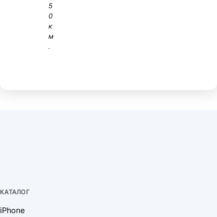
5
0
к
м
.
КАТАЛОГ
iPhone