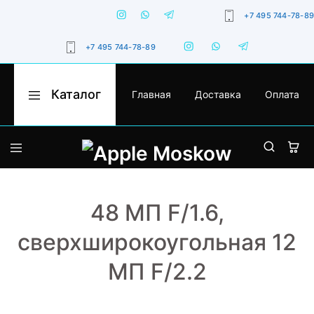
+7 495 744-78-89
+7 495 744-78-89
Каталог
Главная
Доставка
Оплата
Apple
Оригинальная
Moskow
техника
Apple
с
гарантией,
iPhone
доставкой
по
Москве
MacBook
и
России
48 МП F/1.6,
iPad
сверхширокоугольная 12
Watch
МП F/2.2
iMac
AirPods