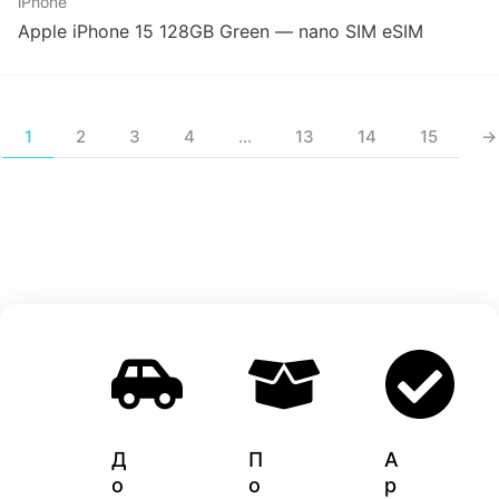
iPhone
Apple iPhone 15 128GB Green — nano SIM eSIM
1
2
3
4
…
13
14
15
→
Д
П
A
о
о
p