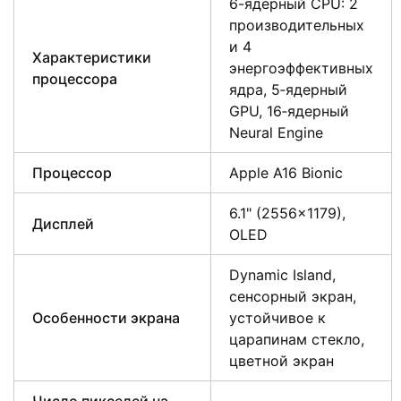
6-ядерный CPU: 2
производительных
и 4
Характеристики
энергоэффективных
процессора
ядра, 5‑ядерный
GPU, 16‑ядерный
Neural Engine
Процессор
Apple A16 Bionic
6.1" (2556×1179),
Дисплей
OLED
Dynamic Island,
сенсорный экран,
Особенности экрана
устойчивое к
царапинам стекло,
цветной экран