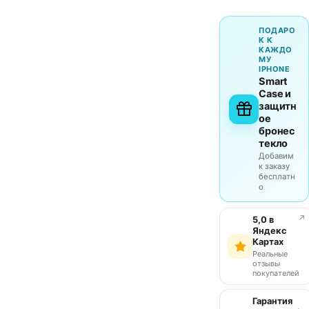
ПОДАРО
К К
КАЖДО
МУ
IPHONE
Smart
Case и
защитн
ое
бронес
текло
Добавим
к заказу
бесплатн
о
↗
5,0 в
Яндекс
Картах
Реальные
отзывы
покупателей
Гарантия