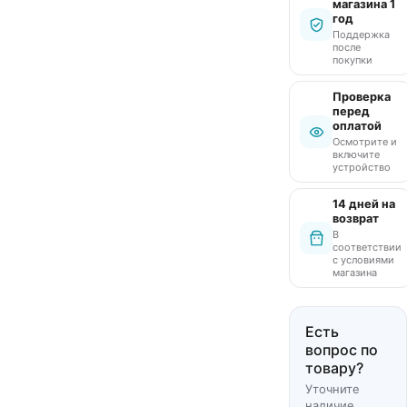
магазина 1
год
Поддержка
после
покупки
Проверка
перед
оплатой
Осмотрите и
включите
устройство
14 дней на
возврат
В
соответствии
с условиями
магазина
Есть
вопрос по
товару?
Уточните
наличие,