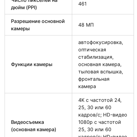
Число пикселей на
461
дюйм (PPI)
Разрешение основной
48 МП
камеры
автофокусировка,
оптическая
стабилизация,
Функции камеры
основная камера,
тыловая вспышка,
фронтальная
камера
4K с частотой 24,
25, 30 или 60
кадров/ с; HD-видео
Видеосъемка
1080p с частотой
(основная камера)
25, 30 или 60
кадров/ с; HD-видео