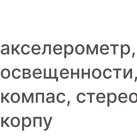
Игровые приставки
Аксессуары
Dyson
акселерометр,
освещенности,
компас, стере
корпу