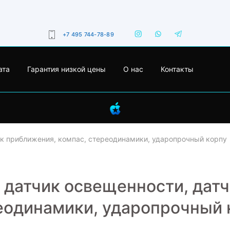
+7 495 744-78-89
ата
Гарантия низкой цены
О нас
Контакты
ик приближения, компас, стереодинамики, ударопрочный корпу
 датчик освещенности, дат
еодинамики, ударопрочный 