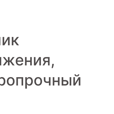
чик
ижения,
аропрочный