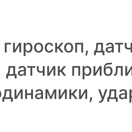
 гироскоп, дат
 датчик прибл
одинамики, уд