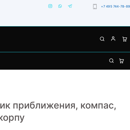
+7 495 744-78-89
чик приближения, компас,
корпу