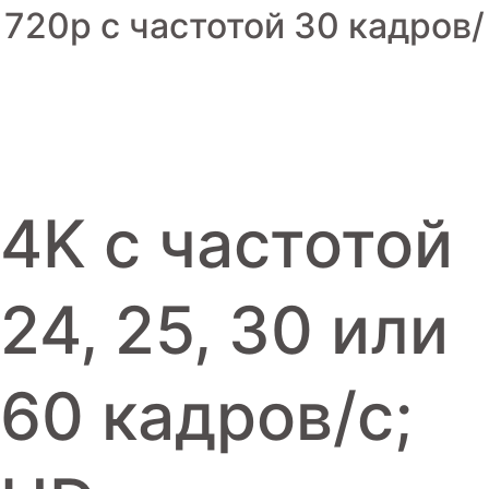
720p с частотой 30 кадров/
Игровые приставки
Аксессуары
Dyson
4K с частотой
24, 25, 30 или
60 кадров/ с;