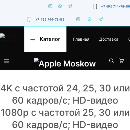
+7 495 744-78-89
+7 495 744-78-89
Каталог
Главная
Доставка
Apple
Оригинальная
Moskow
техника
Apple
с
гарантией,
iPhone
доставкой
по
Москве
MacBook
и
России
4K с частотой 24, 25, 30 или
iPad
60 кадров/ с; HD-видео
Watch
1080p с частотой 25, 30 или
iMac
60 кадров/ с; HD-видео
AirPods