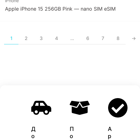
iPhone
Apple iPhone 15 256GB Pink — nano SIM eSIM
1
2
3
4
…
6
7
8
→
Д
П
A
о
о
p