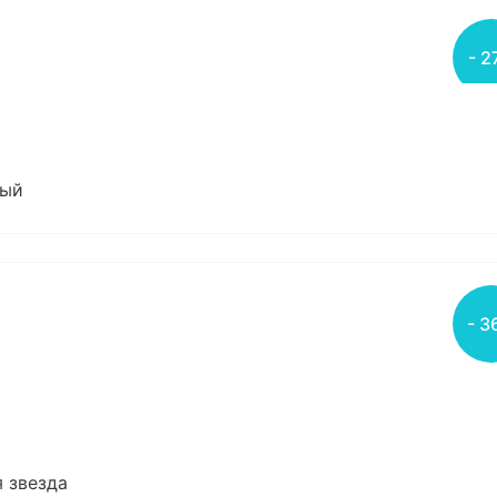
- 2
тый
- 3
я звезда