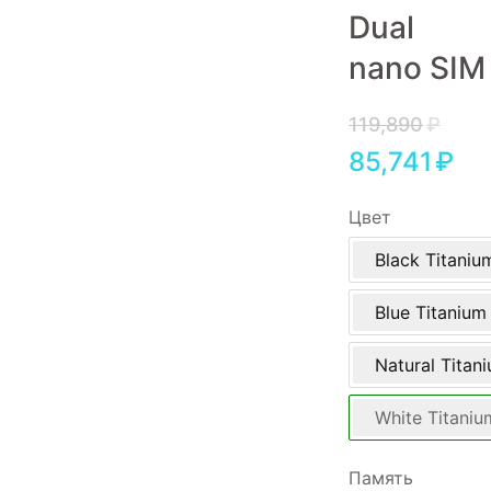
Dual
Игровые приставки
nano SIM
Аксессуары
Dyson
119,890
₽
85,741
₽
Цвет
Black Titaniu
Blue Titanium
Natural Titan
White Titaniu
Память