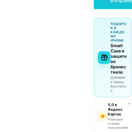
В корзин
ПОДАРО
К К
КАЖДО
МУ
IPHONE
Smart
Case и
защитн
ое
бронес
текло
Добавим
к заказу
бесплатн
о
↗
5,0 в
Яндекс
Картах
Реальные
отзывы
покупателей