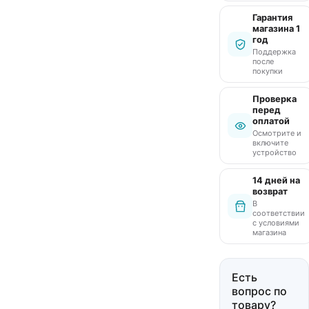
Гарантия
магазина 1
год
Поддержка
после
покупки
Проверка
перед
оплатой
Осмотрите и
включите
устройство
14 дней на
возврат
В
соответствии
с условиями
магазина
Есть
вопрос по
товару?