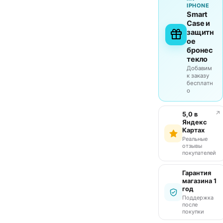
IPHONE
Smart
Case и
защитн
ое
бронес
текло
Добавим
к заказу
бесплатн
о
↗
5,0 в
Яндекс
Картах
Реальные
отзывы
покупателей
Гарантия
магазина 1
год
Поддержка
после
покупки