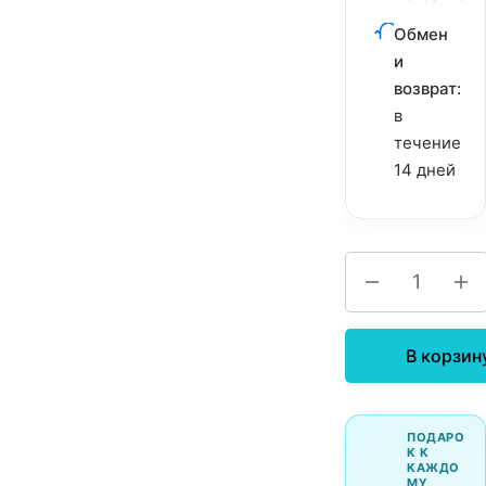
Обмен
и
возврат:
в
течение
14 дней
В корзин
ПОДАРО
К К
КАЖДО
МУ