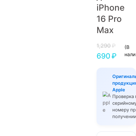
iPhone
Игровые приставки
16 Pro
Аксессуары
Max
Dyson
1,290
₽
(В
нали
690
₽
Оригинал
продукци
Apple
Проверка 
серийном
номеру пр
получени