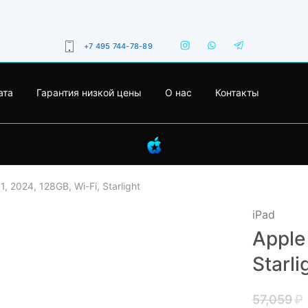
+7 495 744-78-89
ата
Гарантия низкой цены
О нас
Контакты
1, 2024, 128GB, Wi-Fi, Starlight
iPad
Apple 
- 12%
Starli
57,059
₽