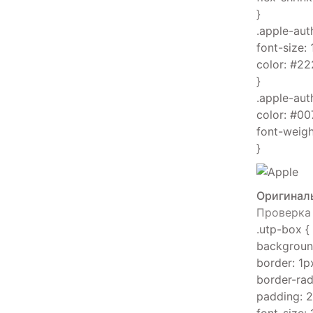
}
.apple-aut
font-size: 
color: #22
}
.apple-aut
color: #00
font-weigh
}
Оригиналь
Проверка
.utp-box {
background
border: 1p
border-rad
padding: 