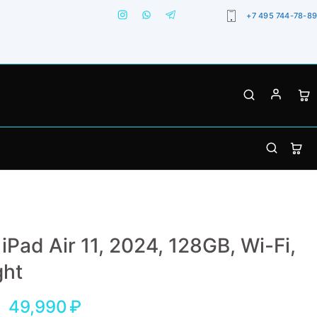
+7 495 744-78-89
iPad Air 11, 2024, 128GB, Wi-Fi,
ght
49,990
₽