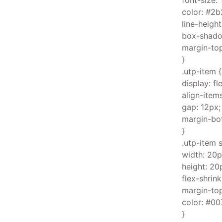
font-size: 
color: #2
line-height:
box-shadow
margin-top
}
.utp-item {
display: fl
align-items
gap: 12px;
margin-bo
}
.utp-item 
width: 20p
height: 20
flex-shrink
margin-top
color: #00
}