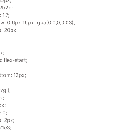
15px;
b2b2b;
 1.7;
: 0 6px 16px rgba(0,0,0,0.03);
: 20px;
ex;
: flex-start;
ttom: 12px;
svg {
x;
px;
: 0;
: 2px;
71e3;