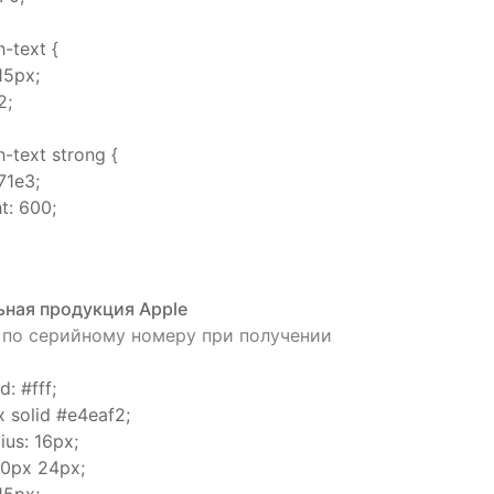
h-text {
15px;
2;
h-text strong {
71e3;
t: 600;
ная продукция Apple
 по серийному номеру при получении
: #fff;
x solid #e4eaf2;
ius: 16px;
20px 24px;