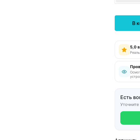
В 
5,0 
Реаль
Пров
Осмот
устро
Есть во
Уточните