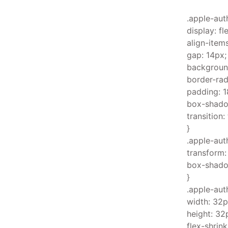
.apple-aut
display: fl
align-items
gap: 14px;
background
border-rad
padding: 
box-shadow
transition
}
.apple-aut
transform:
box-shadow
}
.apple-aut
width: 32p
height: 32
flex-shrink