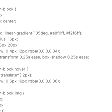
h-block {
ex;
: center;
: linear-gradient(135deg, #e8f0ff, #f2f6ff);
ius: 16px;
18px 20px;
: 0 4px 12px rgba(0,0,0,0.04);
: transform 0.25s ease, box-shadow 0.25s ease;
h-block:hover {
 translateY(-2px);
: 0 6px 16px rgba(0,0,0,0.08);
h-block img {
x;
px;
: 0;