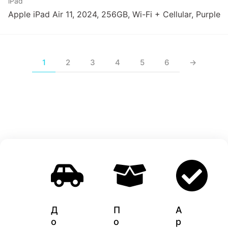
iPad
Apple iPad Air 11, 2024, 256GB, Wi-Fi + Cellular, Purple
1
2
3
4
5
6
→
Д
П
A
о
о
p