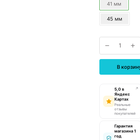
41 мм
45 мм
В корзин
↗
5,0 в
Яндекс
Картах
Реальные
отзывы
покупателей
Гарантия
магазина 1
год