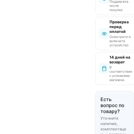
Поддержка
после
покупки
Проверка
перед
оплатой
Осмотрите и
включите
устройство
14 дней на
возврат
В
соответствии
с условиями
магазина
Есть
вопрос по
товару?
Уточните
наличие,
комплектаци