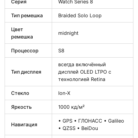
Серия
Watch Series 8
Тип ремешка
Braided Solo Loop
Цвет
midnight
ремешка
Процессор
S8
всегда включённый
Тип дисплея
дисплей OLED LTPO с
технологией Retina
Стекло
Ion-X
Яркость
1000 кд/м²
• GPS • ГЛОНАСС • Galileo
Навигация
• QZSS • BeiDou