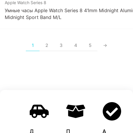
Apple Watch Series 8
Умные часы Apple Watch Series 8 41mm Midnight Alumi
Midnight Sport Band M/L
1
2
3
4
5
→
Д
П
A