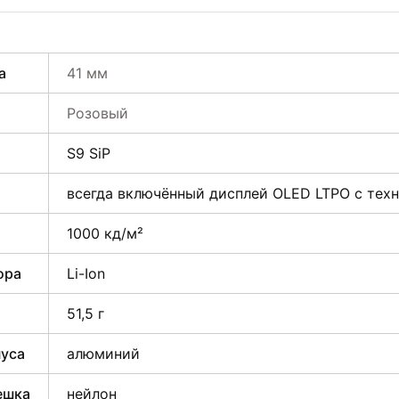
а
41 мм
Розовый
S9 SiP
всегда включённый дисплей OLED LTPO с техн
1000 кд/м²
ора
Li-Ion
51,5 г
пуса
алюминий
ешка
нейлон