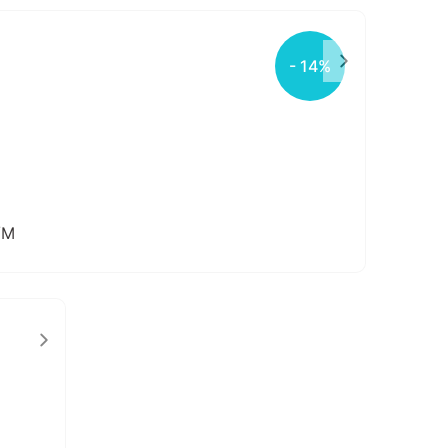
- 14%
/M