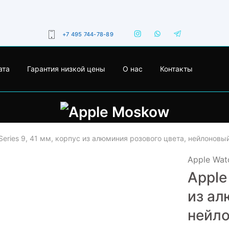
+7 495 744-78-89
ата
Гарантия низкой цены
О нас
Контакты
Series 9, 41 мм, корпус из алюминия розового цвета, нейлонов
Apple Watc
Apple
- 27%
из ал
нейл