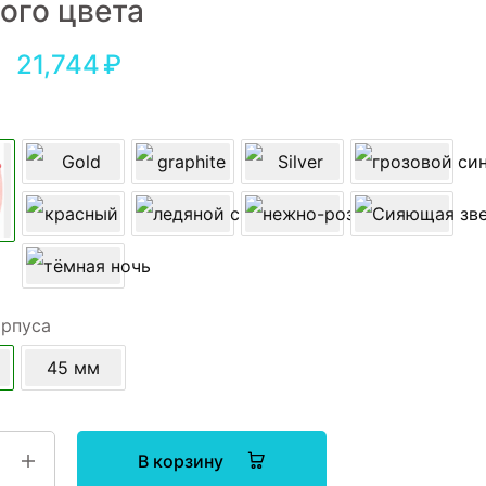
ого цвета
21,744
₽
орпуса
45 мм
В корзину