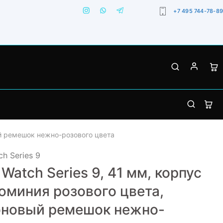
+7 495 744-78-89
ый ремешок нежно-розового цвета
h Series 9
 Watch Series 9, 41 мм, корпус
юминия розового цвета,
оновый ремешок нежно-