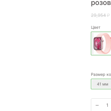
розов
29,954
₽
Цвет
Размер к
41 мм