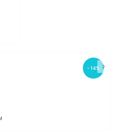
- 14%
M