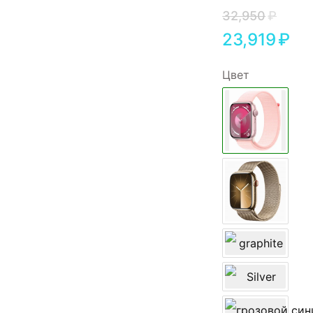
32,950
₽
23,919
₽
Цвет