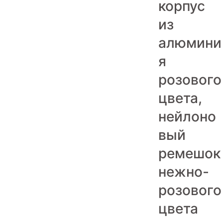
корпус
Игровые приставки
из
Аксессуары
алюмини
Dyson
я
розового
цвета,
нейлоно
вый
ремешок
нежно-
розового
цвета