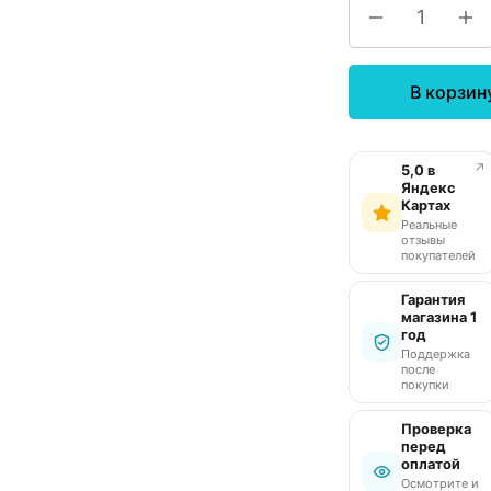
В корзин
↗
5,0 в
Яндекс
Картах
Реальные
отзывы
покупателей
Гарантия
магазина 1
год
Поддержка
после
покупки
Проверка
перед
оплатой
Осмотрите и