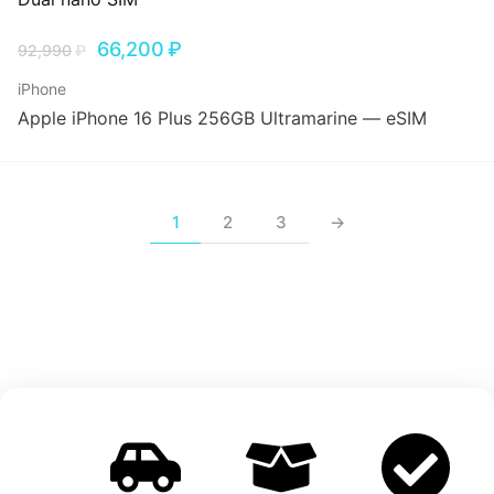
66,200
₽
92,990
₽
iPhone
Apple iPhone 16 Plus 256GB Ultramarine — eSIM
1
2
3
→