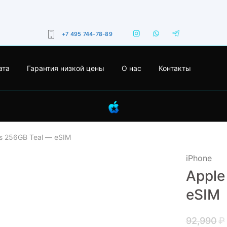
+7 495 744-78-89
ата
Гарантия низкой цены
О нас
Контакты
us 256GB Teal — eSIM
iPhone
Apple
- 29%
eSIM
92,990
₽