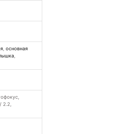
ия
,
основная
спышка
,
тофокус,
 2.2,