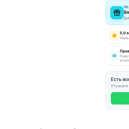
ПО
Sm
До
5,0 
Реаль
Пров
Осмот
устро
Есть во
Уточните