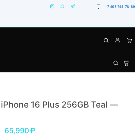
+7 495 744-78-89
 iPhone 16 Plus 256GB Teal —
65,990
₽