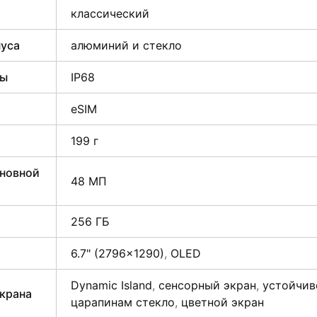
классический
пуса
алюминий и стекло
ты
IP68
eSIM
199 г
сновной
48 МП
256 ГБ
6.7" (2796×1290)
,
OLED
Dynamic Island
,
сенсорный экран
,
устойчив
крана
царапинам стекло
,
цветной экран