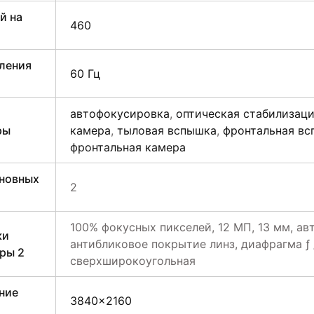
й на
460
ления
60 Гц
автофокусировка
,
оптическая стабилизац
ры
камера
,
тыловая вспышка
,
фронтальная в
фронтальная камера
сновных
2
100% фокусных пикселей, 12 МП, 13 мм, ав
ки
антибликовое покрытие линз, диафрагма ƒ /
ры 2
сверхширокоугольная
ние
3840×2160