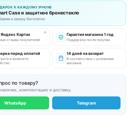
ДАРОК К КАЖДОМУ IPHONE
art Case и защитное бронестекло
бавим к заказу бесплатно
↗
в Яндекс Картах
Гарантия магазина 1 год
ные отзывы покупателей
Поддержка после покупки
ерка перед оплатой
14 дней на возврат
рите и включите
В соответствии с условиями
йство
магазина
прос по товару?
 наличие, комплектацию и доставку.
WhatsApp
Telegram