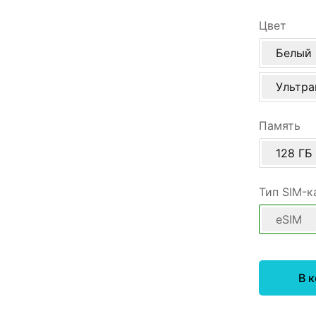
Цвет
Белый
Ультр
Память
128 ГБ
Тип SIM-к
eSIM
В 