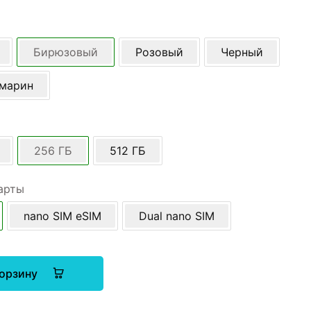
Бирюзовый
Розовый
Черный
амарин
256 ГБ
512 ГБ
арты
nano SIM eSIM
Dual nano SIM
корзину