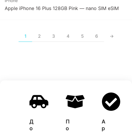
iPhone
Apple iPhone 16 Plus 128GB Pink — nano SIM eSIM
1
2
3
4
5
6
→
Д
П
A
о
о
p