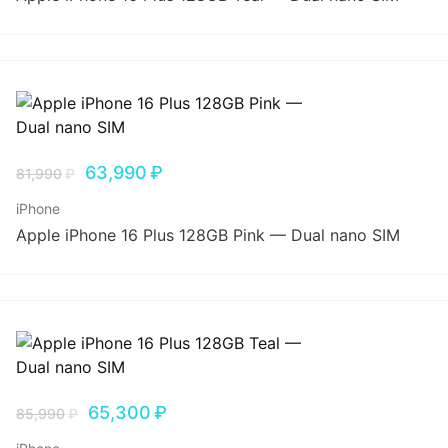
63,990
₽
81,990
₽
iPhone
Apple iPhone 16 Plus 128GB Pink — Dual nano SIM
65,300
₽
85,990
₽