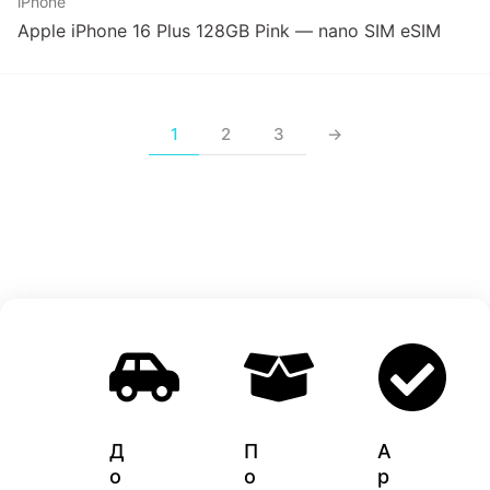
iPhone
Apple iPhone 16 Plus 128GB Pink — nano SIM eSIM
1
2
3
→
Д
П
A
о
о
p