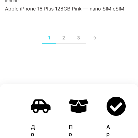
iPhone
Apple iPhone 16 Plus 128GB Pink — nano SIM eSIM
1
2
3
→
Д
П
A
о
о
p