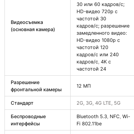
30 или 60 кадров/ с;
HD-видео 720p с
частотой 30
Видеосъемка
кадров/ с; разрешение
(основная камера)
замедленного видео:
HD-видео 1080р c
частотой 120
кадров/ с или 240
кадров/ с
,
4K с
частотой 24
Разрешение
12 МП
фронтальной камеры
Стандарт
2G, 3G, 4G LTE, 5G
Беспроводные
Bluetooth 5.3
,
NFC
,
Wi-
интерфейсы
Fi 802.11be