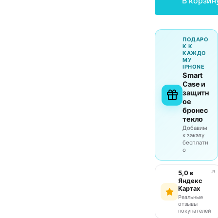
В корзин
ПОДАРО
К К
КАЖДО
МУ
IPHONE
Smart
Case и
защитн
ое
бронес
текло
Добавим
к заказу
бесплатн
о
↗
5,0 в
Яндекс
Картах
Реальные
отзывы
покупателей