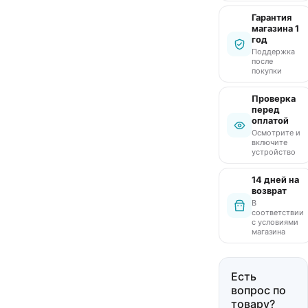
Гарантия
магазина 1
год
Поддержка
после
покупки
Проверка
перед
оплатой
Осмотрите и
включите
устройство
14 дней на
возврат
В
соответствии
с условиями
магазина
Есть
вопрос по
товару?