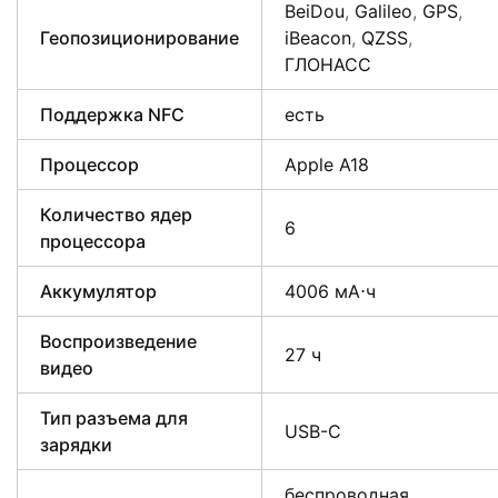
BeiDou
,
Galileo
,
GPS
,
Геопозиционирование
iBeacon
,
QZSS
,
ГЛОНАСС
Поддержка NFC
есть
Процессор
Apple A18
Количество ядер
6
процессора
Аккумулятор
4006 мА⋅ч
Воспроизведение
27 ч
видео
Тип разъема для
USB-C
зарядки
беспроводная