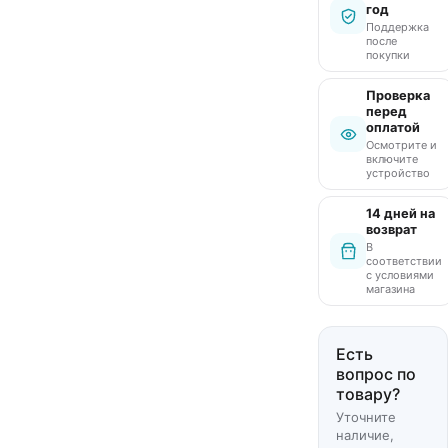
год
Поддержка
после
покупки
Проверка
перед
оплатой
Осмотрите и
включите
устройство
14 дней на
возврат
В
соответствии
с условиями
магазина
Есть
вопрос по
товару?
Уточните
наличие,