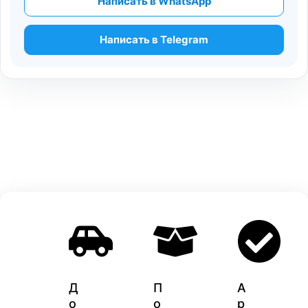
Написать в WhatsApp
Написать в Telegram
Д
П
A
о
о
p