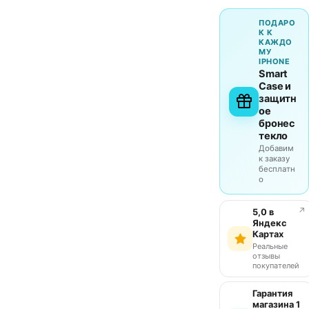
ПОДАРО
К К
КАЖДО
МУ
IPHONE
Smart
Case и
защитн
ое
бронес
текло
Добавим
к заказу
бесплатн
о
↗
5,0 в
Яндекс
Картах
Реальные
отзывы
покупателей
Гарантия
магазина 1