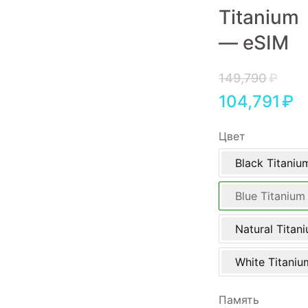
Titanium
Игровые приставки
— eSIM
Аксессуары
Dyson
149,790
₽
104,791
₽
Цвет
Black Titaniu
Blue Titanium
Natural Titan
White Titaniu
Память