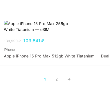
103,841
₽
139,990
₽
iPhone
Apple iPhone 15 Pro Max 512gb White Tiatanium — Dual
1
2
→