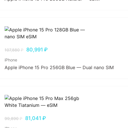
80,991
₽
107,880
₽
iPhone
Apple iPhone 15 Pro 256GB Blue — Dual nano SIM
81,041
₽
99,890
₽