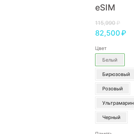
eSIM
Игровые приставки
Аксессуары
115,990
₽
82,500
₽
Dyson
Цвет
Белый
Бирюзовый
Розовый
Ультрамари
Черный
Память