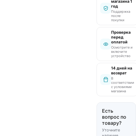
магазина 1
год
Поддержка
после
покупки
Проверка
перед
оплатой
Осмотрите и
включите
устройство
14 дней на
возврат
В
соответствии
с условиями
магазина
Есть
вопрос по
товару?
Уточните
наличие,