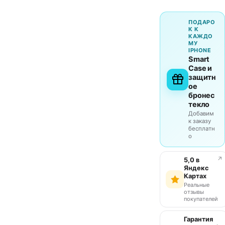
ПОДАРО
К К
КАЖДО
МУ
IPHONE
Smart
Case и
защитн
ое
бронес
текло
Добавим
к заказу
бесплатн
о
↗
5,0 в
Яндекс
Картах
Реальные
отзывы
покупателей
Гарантия