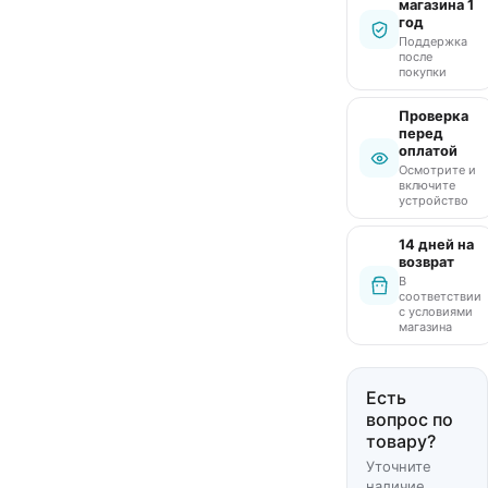
магазина 1
год
Поддержка
после
покупки
Проверка
перед
оплатой
Осмотрите и
включите
устройство
14 дней на
возврат
В
соответствии
с условиями
магазина
Есть
вопрос по
товару?
Уточните
наличие,