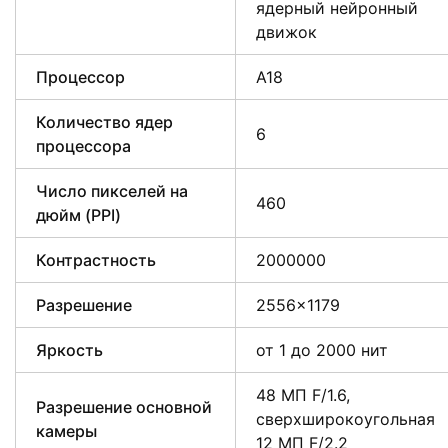
ядерный нейронный
движок
Процессор
A18
Количество ядер
6
процессора
Число пикселей на
460
дюйм (PPI)
Контрастность
2000000
Разрешение
2556×1179
Яркость
от 1 до 2000 нит
48 МП F/1.6,
Разрешение основной
сверхширокоугольная
камеры
12 МП F/2.2