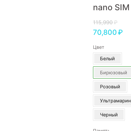
nano SIM
Игровые приставки
Аксессуары
115,990
₽
70,800
₽
Dyson
Цвет
Белый
Бирюзовый
Розовый
Ультрамари
Черный
Память