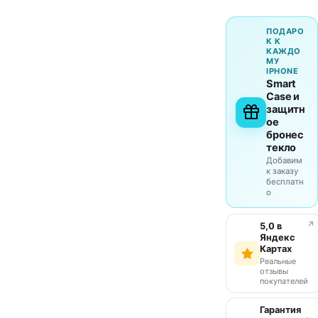
ПОДАРО
К К
КАЖДО
МУ
IPHONE
Smart
Case и
защитн
ое
бронес
текло
Добавим
к заказу
бесплатн
о
↗
5,0 в
Яндекс
Картах
Реальные
отзывы
покупателей
Гарантия