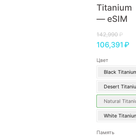
Titanium
Игровые приставки
— eSIM
Аксессуары
Dyson
142,990
₽
106,391
₽
Цвет
Black Titaniu
Desert Titani
Natural Titan
White Titaniu
Память