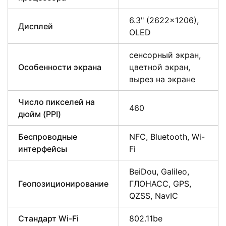
6.3" (2622×1206),
Дисплей
OLED
сенсорный экран,
Особенности экрана
цветной экран,
вырез на экране
Число пикселей на
460
дюйм (PPI)
Беспроводные
NFC, Bluetooth, Wi-
интерфейсы
Fi
BeiDou, Galileo,
Геопозиционирование
ГЛОНАСС, GPS,
QZSS, NavIC
Стандарт Wi-Fi
802.11be