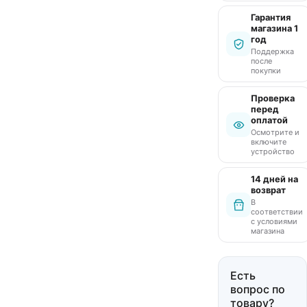
Гарантия
магазина 1
год
Поддержка
после
покупки
Проверка
перед
оплатой
Осмотрите и
включите
устройство
14 дней на
возврат
В
соответствии
с условиями
магазина
Есть
вопрос по
товару?