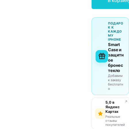
В корзин
ПОДАРО
К К
КАЖДО
МУ
IPHONE
Smart
Case и
защитн
ое
бронес
текло
Добавим
к заказу
бесплатн
о
↗
5,0 в
Яндекс
Картах
Реальные
отзывы
покупателей