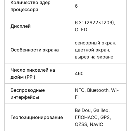
Количество ядер
6
процессора
6.3" (2622×1206),
Дисплей
OLED
сенсорный экран,
Особенности экрана
цветной экран,
вырез на экране
Число пикселей на
460
дюйм (PPI)
Беспроводные
NFC, Bluetooth, Wi-
интерфейсы
Fi
BeiDou, Galileo,
Геопозиционирование
ГЛОНАСС, GPS,
QZSS, NavIC