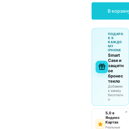
В корзин
ПОДАРО
К К
КАЖДО
МУ
IPHONE
Smart
Case и
защитн
ое
бронес
текло
Добавим
к заказу
бесплатн
о
↗
5,0 в
Яндекс
Картах
Реальные