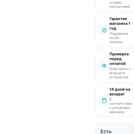
отзывы
покупателей
Гарантия
магазина 1
год
Поддержка
после
покупки
Проверка
перед
оплатой
Осмотрите и
включите
устройство
14 дней на
возврат
В
соответствии
с условиями
магазина
Есть