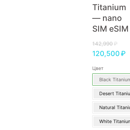
Titanium
Игровые приставки
— nano
Аксессуары
SIM eSIM
Dyson
142,990
₽
120,500
₽
Цвет
Black Titaniu
Desert Titani
Natural Titan
White Titaniu