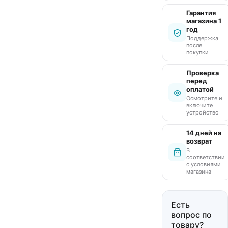
Гарантия
магазина 1
год
Поддержка
после
покупки
Проверка
перед
оплатой
Осмотрите и
включите
устройство
14 дней на
возврат
В
соответствии
с условиями
магазина
Есть
вопрос по
товару?