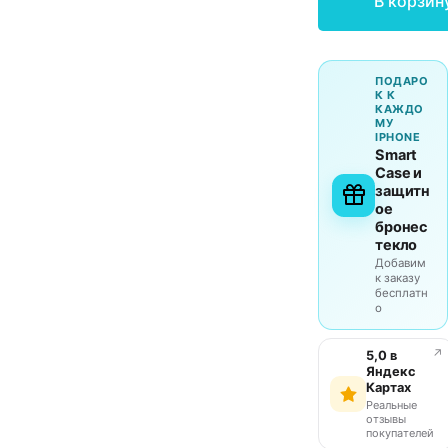
В корзин
ПОДАРО
К К
КАЖДО
МУ
IPHONE
Smart
Case и
защитн
ое
бронес
текло
Добавим
к заказу
бесплатн
о
↗
5,0 в
Яндекс
Картах
Реальные
отзывы
покупателей