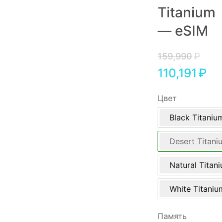
Titanium
Игровые приставки
— eSIM
Аксессуары
Dyson
159,990
₽
110,191
₽
Цвет
Black Titaniu
Desert Titani
Natural Titan
White Titaniu
Память