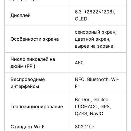
6.3" (2622×1206),
Дисплей
OLED
сенсорный экран,
Особенности экрана
цветной экран,
вырез на экране
Число пикселей на
460
дюйм (PPI)
Беспроводные
NFC, Bluetooth, Wi-
интерфейсы
Fi
BeiDou, Galileo,
Геопозиционирование
ГЛОНАСС, GPS,
QZSS, NavIC
Стандарт Wi-Fi
802.11be