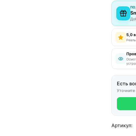
ПО
Sm
До
5,0 
Реаль
Пров
Осмот
устро
Есть во
Уточните
Артикул: