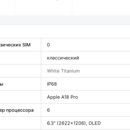
зических SIM
0
классический
White Titanium
ты
IP68
Apple A18 Pro
ер процессора
6
6.3" (2622×1206), OLED