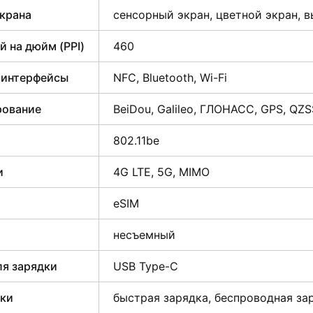
крана
сенсорный экран, цветной экран, в
й на дюйм (PPI)
460
 интерфейсы
NFC, Bluetooth, Wi-Fi
рование
BeiDou, Galileo, ГЛОНАСС, GPS, QZS
802.11be
и
4G LTE, 5G, MIMO
eSIM
несъемный
ля зарядки
USB Type-C
дки
быстрая зарядка, беспроводная за