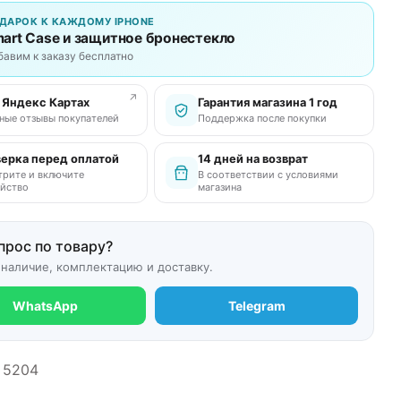
ДАРОК К КАЖДОМУ IPHONE
art Case и защитное бронестекло
бавим к заказу бесплатно
↗
в Яндекс Картах
Гарантия магазина 1 год
ные отзывы покупателей
Поддержка после покупки
ерка перед оплатой
14 дней на возврат
рите и включите
В соответствии с условиями
йство
магазина
прос по товару?
 наличие, комплектацию и доставку.
WhatsApp
Telegram
5204