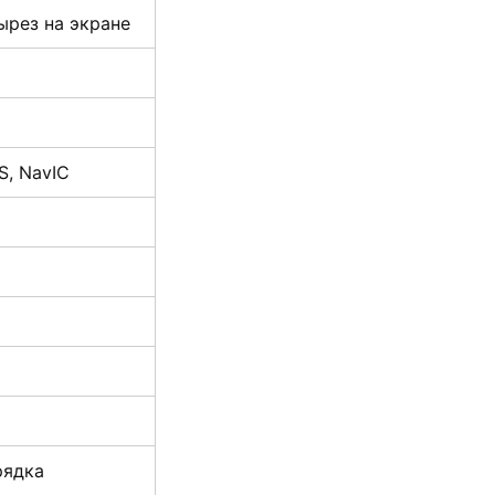
ырез на экране
S, NavIC
рядка