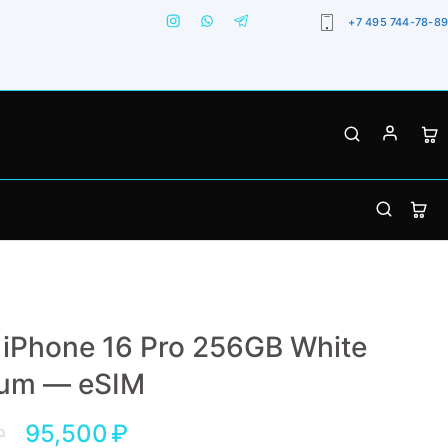
+7 495 744-78-89
 iPhone 16 Pro 256GB White
ium — eSIM
95,500
₽
₽