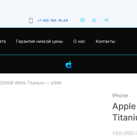
+7 495 744-78-89
ата
Гарантия низкой цены
О нас
Контакты
 256GB White Titanium — eSIM
iPhone
Apple
- 13%
Titan
109,990