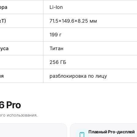
ора
Li-Ion
xТ)
71.5×149.6×8.25 мм
199 г
пуса
Титан
256 ГБ
ия
разблокировка по лицу
6 Pro
го использования.
Плавный Pro-дисплей