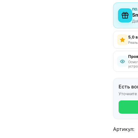
ПО
Sm
До
5,0 
Реаль
Пров
Осмот
устро
Есть во
Уточните
Артикул: