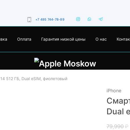
+7 495 744-78-89
авка
Оплата
Гарантия низкой цены
О нас
Конта
14 512 ГБ, Dual еSIM, фиолетовый
iPhone
Смарт
- 33%
Dual 
79,990
₽