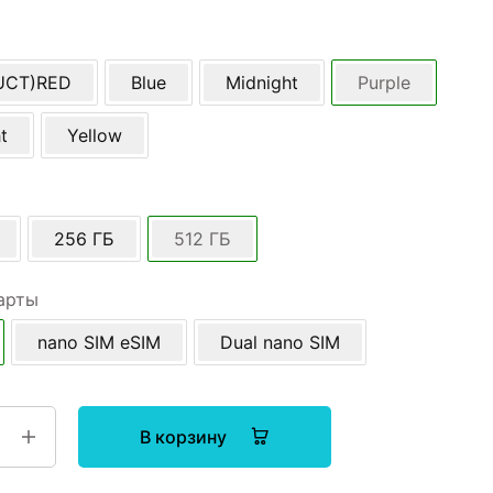
UCT)RED
Blue
Midnight
Purple
t
Yellow
256 ГБ
512 ГБ
арты
nano SIM eSIM
Dual nano SIM
В корзину