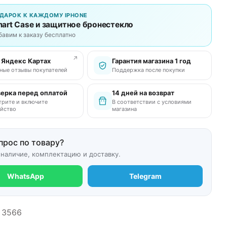
ДАРОК К КАЖДОМУ IPHONE
art Case и защитное бронестекло
бавим к заказу бесплатно
↗
в Яндекс Картах
Гарантия магазина 1 год
ные отзывы покупателей
Поддержка после покупки
ерка перед оплатой
14 дней на возврат
рите и включите
В соответствии с условиями
йство
магазина
прос по товару?
 наличие, комплектацию и доставку.
WhatsApp
Telegram
3566