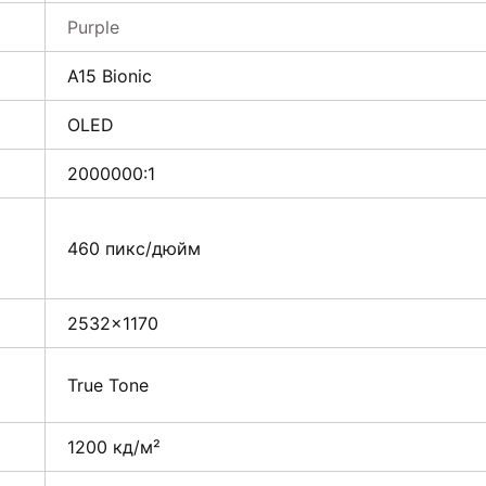
Purple
A15 Bionic
OLED
2000000:1
460 пикс/дюйм
2532×1170
True Tone
1200 кд/м²