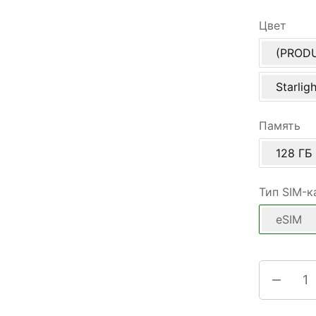
Цвет
(PROD
Starligh
Память
128 ГБ
Тип SIM-к
eSIM