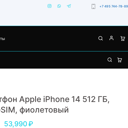
+7 495 744-78-89
кты
фон Apple iPhone 14 512 ГБ,
еSIM, фиолетовый
53,990
₽