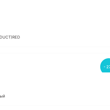
RODUCT)RED
- 2
тый