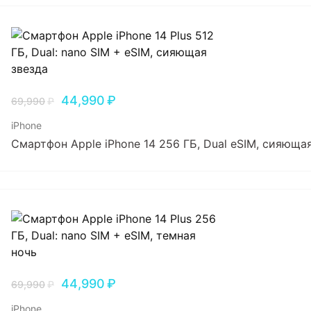
44,990
₽
69,990
₽
iPhone
Смартфон Apple iPhone 14 256 ГБ, Dual еSIM, сияюща
44,990
₽
69,990
₽
iPhone