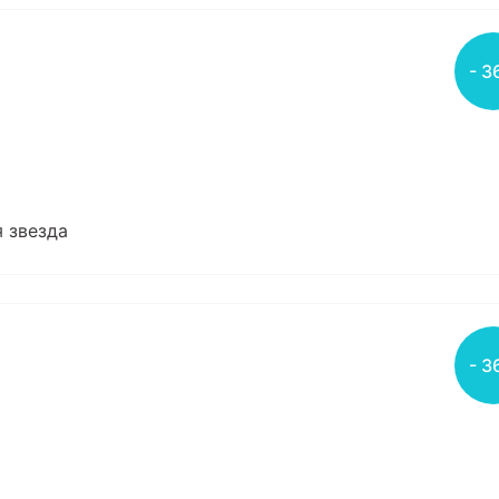
- 3
я звезда
- 3