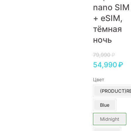
nano SIM
Игровые приставки
+ eSIM,
Аксессуары
тёмная
Dyson
ночь
79,990
₽
54,990
₽
Цвет
(PRODUCT)R
Blue
Midnight