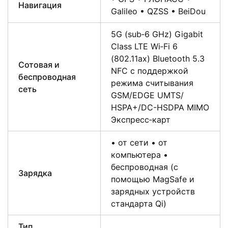
Навигация
Galileo • QZSS • BeiDou
5G (sub‑6 GHz) Gigabit
Class LTE Wi‑Fi 6
(802.11ax) Bluetooth 5.3
Сотовая и
NFC с поддержкой
беспроводная
режима считывания
сеть
GSM/EDGE UMTS/​
HSPA+/​DC-HSDPA MIMO
Экспресс‑карт
• от сети • от
компьютера •
беспроводная (с
Зарядка
помощью MagSafe и
зарядных устройств
стандарта Qi)
Тип