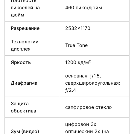
Плотность
пикселей на
460 пикс/дюйм
дюйм
Разрешение
2532×1170
Технологии
True Tone
дисплея
Яркость
1200 кд/м²
основная: ƒ/1.5,
Диафрагма
сверхшироко­угольная:
ƒ/2.4
Защита
сапфировое стекло
объектива
цифровой 3х
Зум (видео)
оптический 2x (на