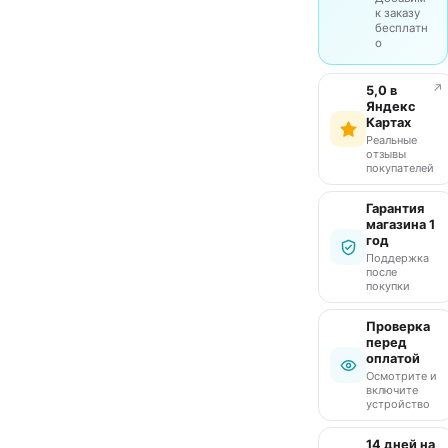
к заказу
бесплатн
о
↗
5,0 в
Яндекс
Картах
Реальные
отзывы
покупателей
Гарантия
магазина 1
год
Поддержка
после
покупки
Проверка
перед
оплатой
Осмотрите и
включите
устройство
14 дней на