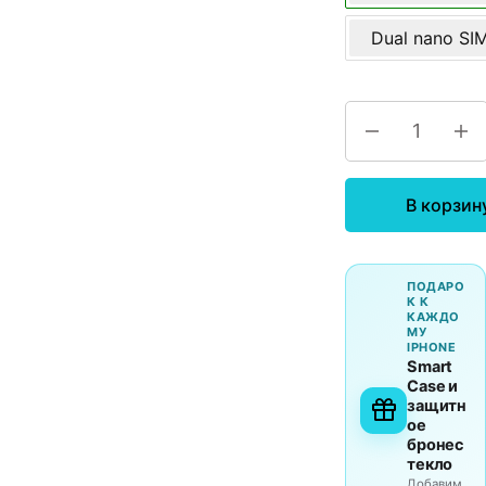
Dual nano SI
В корзин
ПОДАРО
К К
КАЖДО
МУ
IPHONE
Smart
Case и
защитн
ое
бронес
текло
Добавим