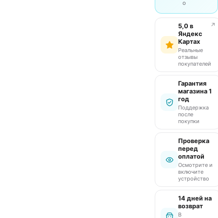
о
↗
5,0 в
Яндекс
Картах
Реальные
отзывы
покупателей
Гарантия
магазина 1
год
Поддержка
после
покупки
Проверка
перед
оплатой
Осмотрите и
включите
устройство
14 дней на
возврат
В