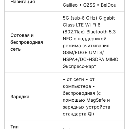
Навигация
Galileo • QZSS • BeiDou
5G (sub‑6 GHz) Gigabit
Class LTE Wi‑Fi 6
(802.11ax) Bluetooth 5.3
Сотовая и
NFC с поддержкой
беспроводная
режима считывания
сеть
GSM/EDGE UMTS/​
HSPA+/​DC-HSDPA MIMO
Экспресс‑карт
• от сети • от
компьютера •
беспроводная (с
Зарядка
помощью MagSafe и
зарядных устройств
стандарта Qi)
Тип