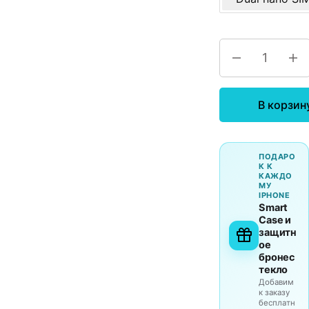
В корзин
ПОДАРО
К К
КАЖДО
МУ
IPHONE
Smart
Case и
защитн
ое
бронес
текло
Добавим
к заказу
бесплатн