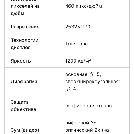
пикселей на
460 пикс/дюйм
дюйм
Разрешение
2532×1170
Технологии
True Tone
дисплея
Яркость
1200 кд/м²
основная: ƒ/1.5,
Диафрагма
сверхшироко­угольная:
ƒ/2.4
Защита
сапфировое стекло
объектива
цифровой 3х
Зум (видео)
оптический 2x (на