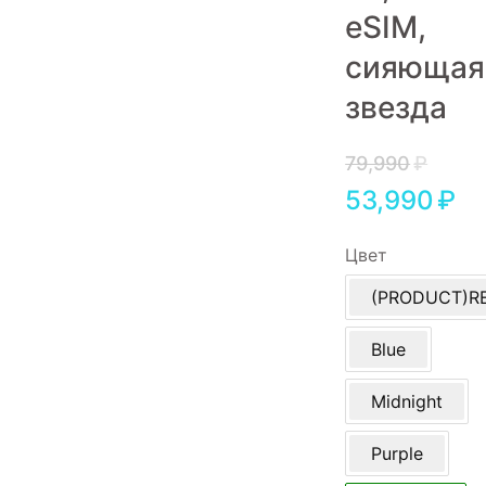
еSIM,
Игровые приставки
сияющая
Аксессуары
звезда
Dyson
79,990
₽
53,990
₽
Цвет
(PRODUCT)R
Blue
Midnight
Purple