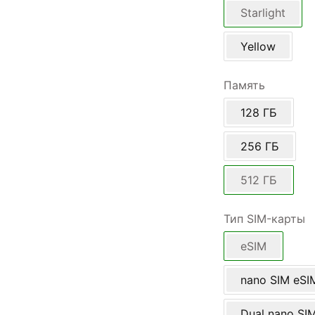
Starlight
Yellow
Память
128 ГБ
256 ГБ
512 ГБ
Тип SIM-карты
eSIM
nano SIM eSI
Dual nano SI