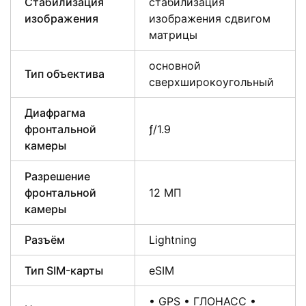
Стабилизация
стабилизация
изображения
изображения сдвигом
матрицы
основной
Тип объектива
сверхширокоугольный
Диафрагма
фронтальной
ƒ/1.9
камеры
Разрешение
фронтальной
12 МП
камеры
Разъём
Lightning
Тип SIM-карты
eSIM
• GPS • ГЛОНАСС •