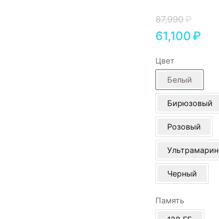
Игровые приставки
87,990
₽
Аксессуары
61,100
₽
Dyson
Цвет
Белый
Бирюзовый
Розовый
Ультрамари
Черный
Память