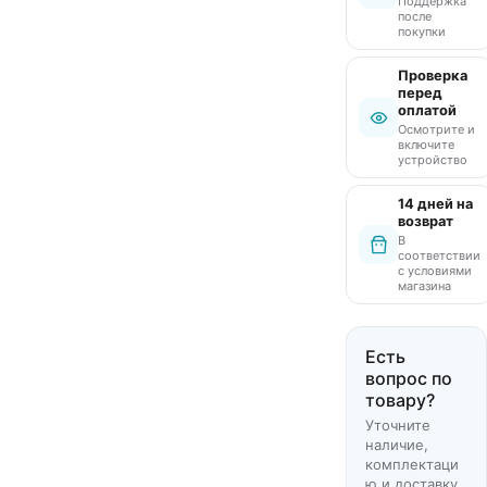
Поддержка
после
покупки
Проверка
перед
оплатой
Осмотрите и
включите
устройство
14 дней на
возврат
В
соответствии
с условиями
магазина
Есть
вопрос по
товару?
Уточните
наличие,
комплектаци
ю и доставку.