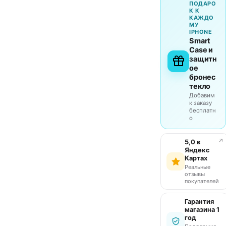
ПОДАРО
К К
КАЖДО
МУ
IPHONE
Smart
Case и
защитн
ое
бронес
текло
Добавим
к заказу
бесплатн
о
↗
5,0 в
Яндекс
Картах
Реальные
отзывы
покупателей
Гарантия
магазина 1
год