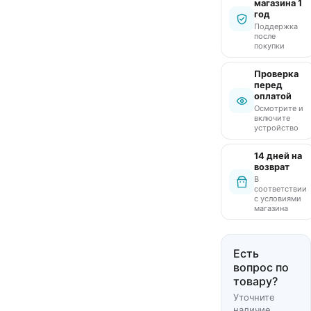
магазина 1
год
Поддержка
после
покупки
Проверка
перед
оплатой
Осмотрите и
включите
устройство
14 дней на
возврат
В
соответствии
с условиями
магазина
Есть
вопрос по
товару?
Уточните
наличие,