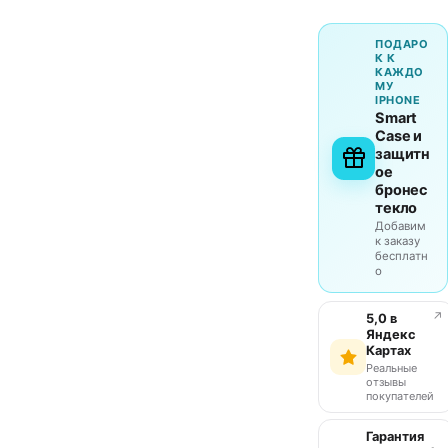
ПОДАРО
К К
КАЖДО
МУ
IPHONE
Smart
Case и
защитн
ое
бронес
текло
Добавим
к заказу
бесплатн
о
↗
5,0 в
Яндекс
Картах
Реальные
отзывы
покупателей
Гарантия